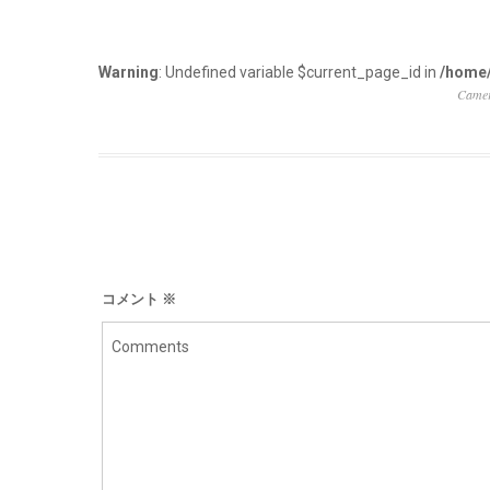
Warning
: Undefined variable $current_page_id in
/home/
Camer
コメント
※