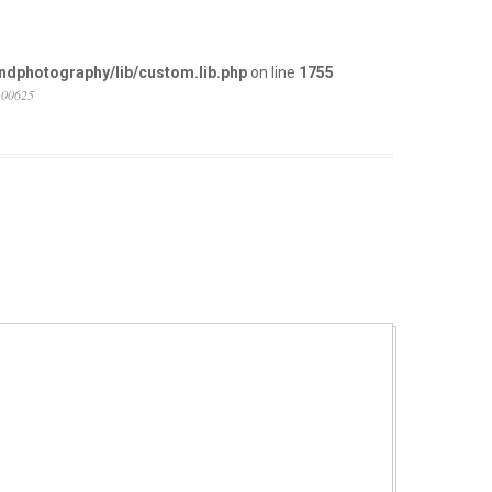
dphotography/lib/custom.lib.php
on line
1755
.00625