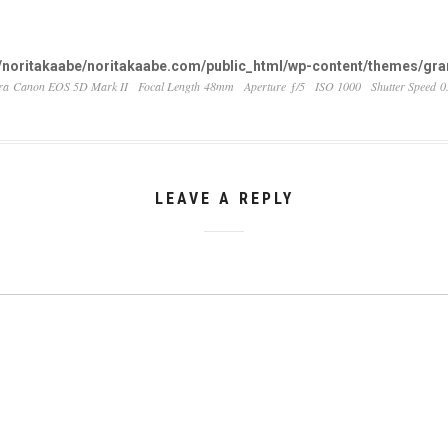
noritakaabe/noritakaabe.com/public_html/wp-content/themes/gran
a Canon EOS 5D Mark II
Focal Length 48mm
Aperture ƒ/5
ISO 1000
Shutter Speed 0
LEAVE A REPLY