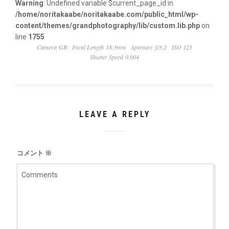
Warning
: Undefined variable $current_page_id in
/home/noritakaabe/noritakaabe.com/public_html/wp-
content/themes/grandphotography/lib/custom.lib.php
on
line
1755
Camera GR
Focal Length 18.3mm
Aperture ƒ/3.2
ISO 125
Shutter Speed 0.004
LEAVE A REPLY
コメント
※