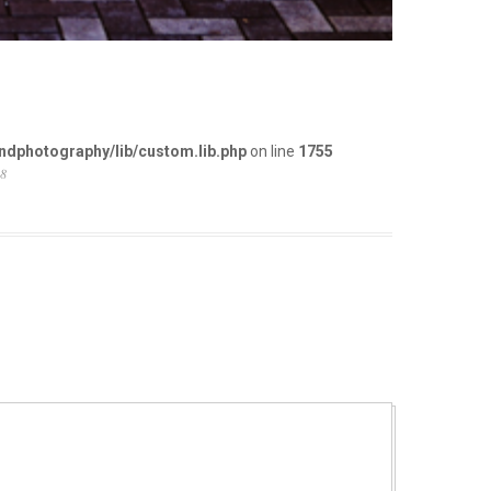
dphotography/lib/custom.lib.php
on line
1755
08