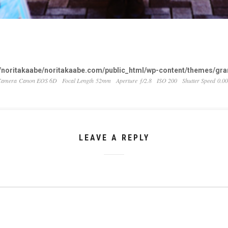
noritakaabe/noritakaabe.com/public_html/wp-content/themes/gran
Camera Canon EOS 6D
Focal Length 52mm
Aperture ƒ/2.8
ISO 200
Shutter Speed 0.0
LEAVE A REPLY