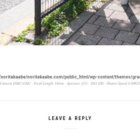
noritakaabe/noritakaabe.com/public_html/wp-content/themes/gran
Camera DMC-GM1
Focal Length 14mm
Aperture ƒ/11
ISO 200
Shutter Speed 0.0062
LEAVE A REPLY