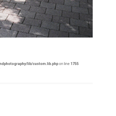
dphotography/lib/custom.lib.php
on line
1755
5