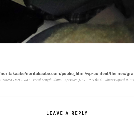
noritakaabe/noritakaabe.com/public_html/wp-content/themes/gran
Camera DMC-GM1
Focal Length 20mm
Aperture ƒ/1.7
ISO 6400
Shutter Speed 0.025
LEAVE A REPLY