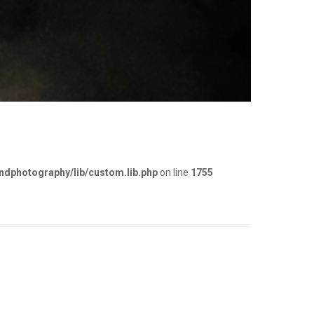
dphotography/lib/custom.lib.php
on line
1755