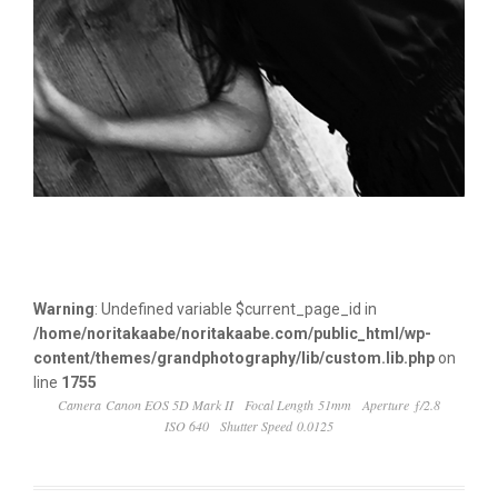
Warning
: Undefined variable $current_page_id in
/home/noritakaabe/noritakaabe.com/public_html/wp-
content/themes/grandphotography/lib/custom.lib.php
on
line
1755
Camera Canon EOS 5D Mark II
Focal Length 51mm
Aperture ƒ/2.8
ISO 640
Shutter Speed 0.0125