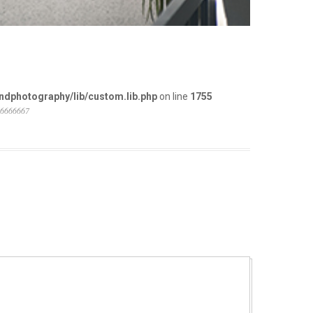
dphotography/lib/custom.lib.php
on line
1755
66666667