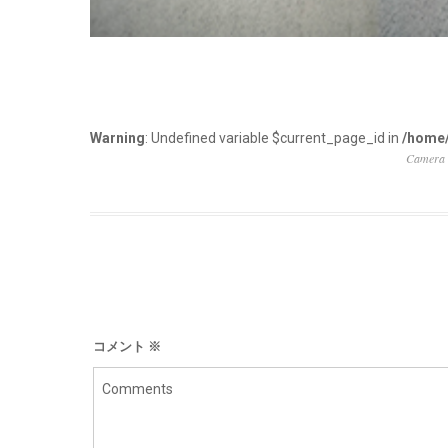
Warning
: Undefined variable $current_page_id in
/home/
Camera
コメント
※