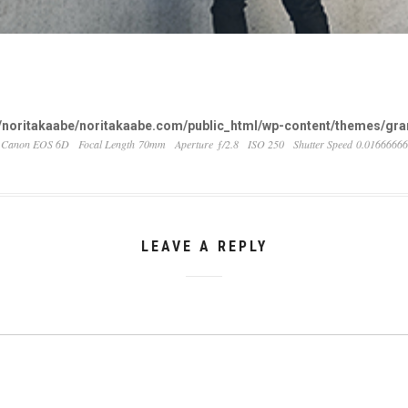
noritakaabe/noritakaabe.com/public_html/wp-content/themes/gran
 Canon EOS 6D
Focal Length 70mm
Aperture ƒ/2.8
ISO 250
Shutter Speed 0.0166666
LEAVE A REPLY