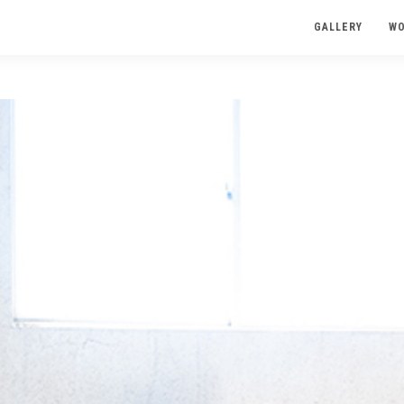
GALLERY
W