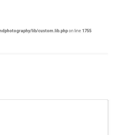
dphotography/lib/custom.lib.php
on line
1755