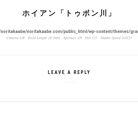
ホイアン「トゥボン川」
noritakaabe/noritakaabe.com/public_html/wp-content/themes/gran
Camera GR
Focal Length 18.3mm
Aperture ƒ/9
ISO 125
Shutter Speed 0.0125
LEAVE A REPLY