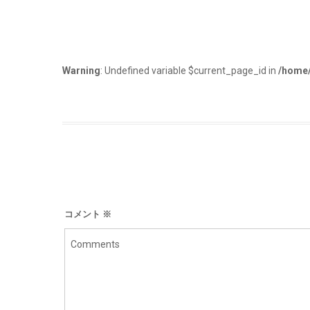
Warning
: Undefined variable $current_page_id in
/home/
コメント
※