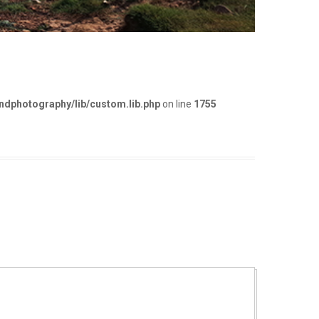
dphotography/lib/custom.lib.php
on line
1755