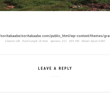
noritakaabe/noritakaabe.com/public_html/wp-content/themes/gran
Camera GR
Focal Length 18.3mm
Aperture ƒ/11
ISO 100
Shutter Speed 0.005
LEAVE A REPLY