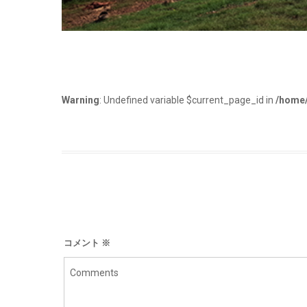
Warning
: Undefined variable $current_page_id in
/home/
コメント
※