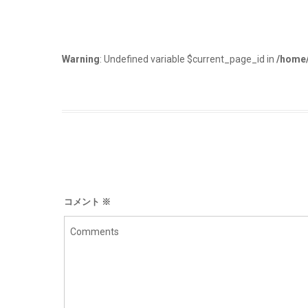
Warning
: Undefined variable $current_page_id in
/home/
コメント
※