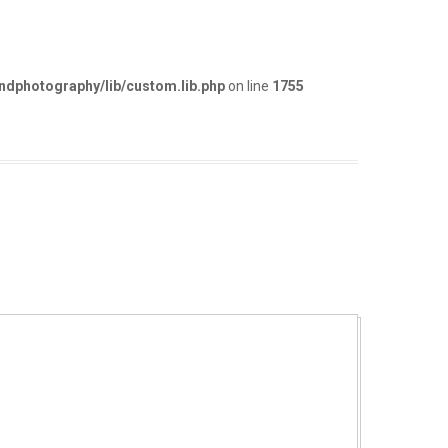
dphotography/lib/custom.lib.php
on line
1755