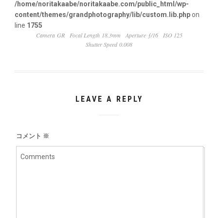
/home/noritakaabe/noritakaabe.com/public_html/wp-
content/themes/grandphotography/lib/custom.lib.php
on
line
1755
Camera GR
Focal Length 18.3mm
Aperture ƒ/16
ISO 125
Shutter Speed 0.008
LEAVE A REPLY
コメント
※