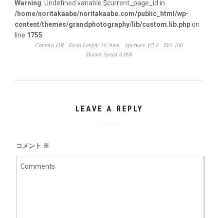
Warning
: Undefined variable $current_page_id in
/home/noritakaabe/noritakaabe.com/public_html/wp-
content/themes/grandphotography/lib/custom.lib.php
on
line
1755
Camera GR
Focal Length 18.3mm
Aperture ƒ/2.8
ISO 100
Shutter Speed 0.008
LEAVE A REPLY
コメント
※