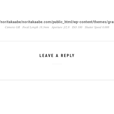
noritakaabe/noritakaabe.com/public_html/wp-content/themes/gran
Camera GR
Focal Length 18.3mm
Aperture ƒ/2.8
ISO 100
Shutter Speed 0.008
LEAVE A REPLY