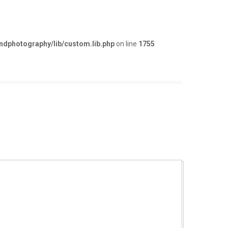
dphotography/lib/custom.lib.php
on line
1755