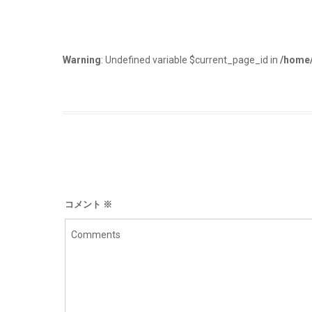
Warning
: Undefined variable $current_page_id in
/home/
コメント
※