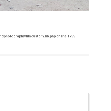
dphotography/lib/custom.lib.php
on line
1755