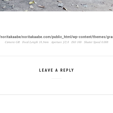
noritakaabe/noritakaabe.com/public_html/wp-content/themes/gran
Camera GR
Focal Length 18.3mm
Aperture ƒ/2.8
ISO 100
Shutter Speed 0.008
LEAVE A REPLY