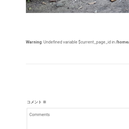
Warning
: Undefined variable $current_page_id in
/home/
コメント
※