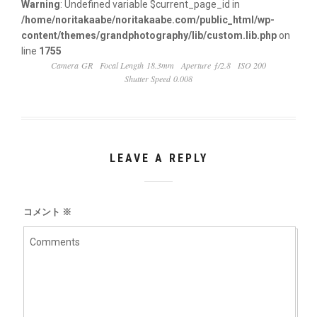
Warning
: Undefined variable $current_page_id in
/home/noritakaabe/noritakaabe.com/public_html/wp-
content/themes/grandphotography/lib/custom.lib.php
on
line
1755
Camera GR
Focal Length 18.3mm
Aperture ƒ/2.8
ISO 200
Shutter Speed 0.008
LEAVE A REPLY
コメント
※