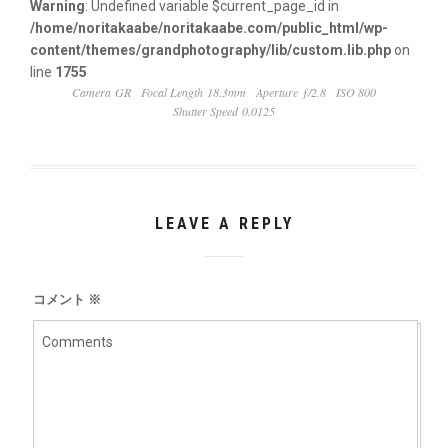
Warning
: Undefined variable $current_page_id in
/home/noritakaabe/noritakaabe.com/public_html/wp-
content/themes/grandphotography/lib/custom.lib.php
on
line
1755
Camera GR
Focal Length 18.3mm
Aperture ƒ/2.8
ISO 800
Shutter Speed 0.0125
LEAVE A REPLY
コメント
※