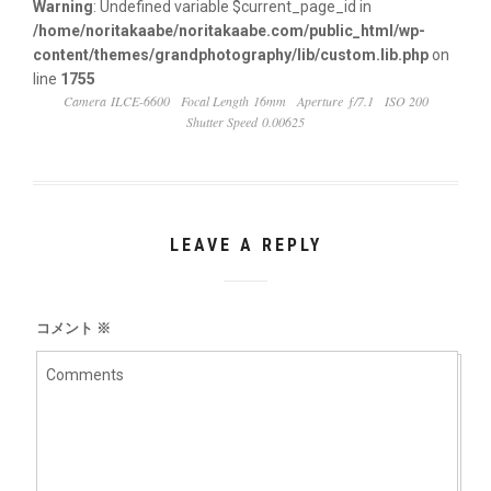
Warning
: Undefined variable $current_page_id in
/home/noritakaabe/noritakaabe.com/public_html/wp-
content/themes/grandphotography/lib/custom.lib.php
on
line
1755
Camera ILCE-6600
Focal Length 16mm
Aperture ƒ/7.1
ISO 200
Shutter Speed 0.00625
LEAVE A REPLY
コメント
※