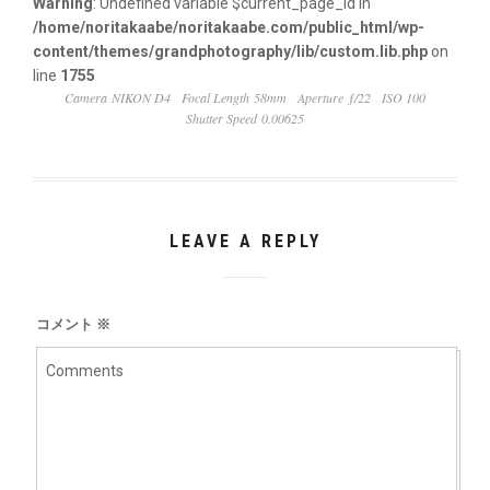
Warning
: Undefined variable $current_page_id in
/home/noritakaabe/noritakaabe.com/public_html/wp-
content/themes/grandphotography/lib/custom.lib.php
on
line
1755
Camera NIKON D4
Focal Length 58mm
Aperture ƒ/22
ISO 100
Shutter Speed 0.00625
LEAVE A REPLY
コメント
※