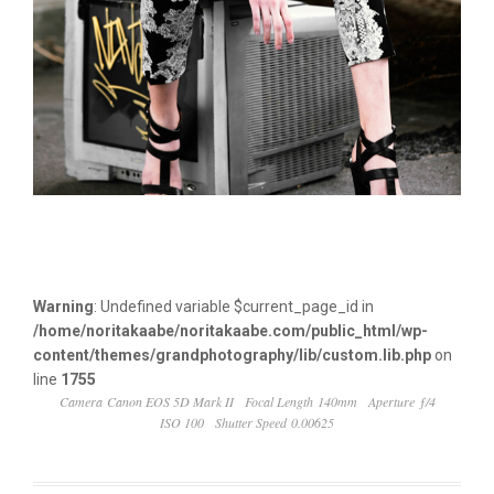
Warning
: Undefined variable $current_page_id in
/home/noritakaabe/noritakaabe.com/public_html/wp-
content/themes/grandphotography/lib/custom.lib.php
on
line
1755
Camera Canon EOS 5D Mark II
Focal Length 140mm
Aperture ƒ/4
ISO 100
Shutter Speed 0.00625