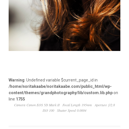
Warning
: Undefined variable $current_page_id in
/home/noritakaabe/noritakaabe.com/public_html/wp-
content/themes/grandphotography/lib/custom.lib.php
on
line
1755
Camera Canon EOS 5D Mark II
Focal Length 195mm
Aperture ƒ/2.8
ISO 100
Shutter Speed 0.0004