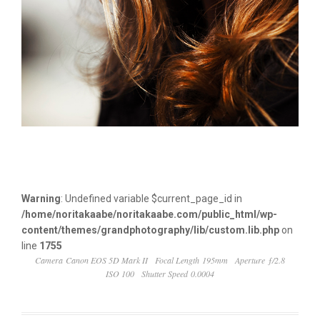
Warning
: Undefined variable $current_page_id in
/home/noritakaabe/noritakaabe.com/public_html/wp-
content/themes/grandphotography/lib/custom.lib.php
on
line
1755
Camera Canon EOS 5D Mark II
Focal Length 195mm
Aperture ƒ/2.8
ISO 100
Shutter Speed 0.0004