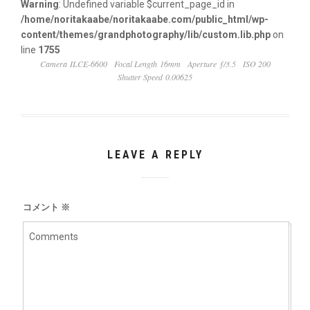
Warning
: Undefined variable $current_page_id in
/home/noritakaabe/noritakaabe.com/public_html/wp-
content/themes/grandphotography/lib/custom.lib.php
on
line
1755
Camera ILCE-6600
Focal Length 16mm
Aperture ƒ/3.5
ISO 200
Shutter Speed 0.00625
LEAVE A REPLY
コメント
※