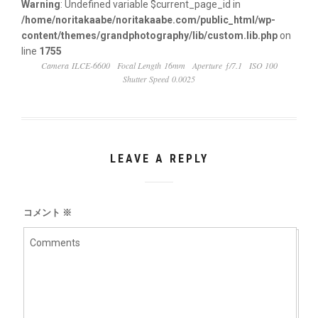
Warning
: Undefined variable $current_page_id in
/home/noritakaabe/noritakaabe.com/public_html/wp-
content/themes/grandphotography/lib/custom.lib.php
on
line
1755
Camera ILCE-6600
Focal Length 16mm
Aperture ƒ/7.1
ISO 100
Shutter Speed 0.0025
LEAVE A REPLY
コメント
※