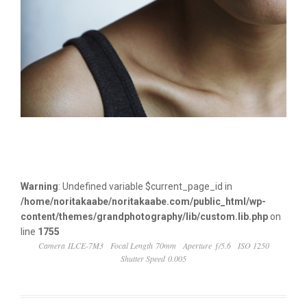
Warning
: Undefined variable $current_page_id in
/home/noritakaabe/noritakaabe.com/public_html/wp-
content/themes/grandphotography/lib/custom.lib.php
on
line
1755
Camera ILCE-7M3
Focal Length 70mm
Aperture ƒ/5.6
ISO 1250
Shutter Speed 0.005