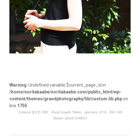
Warning
: Undefined variable $current_page_id in
/home/noritakaabe/noritakaabe.com/public_html/wp-
content/themes/grandphotography/lib/custom.lib.php
on
line
1755
Camera ILCE-7M3
Focal Length 70mm
Aperture ƒ/5.6
ISO 100
Shutter Speed 0.00625