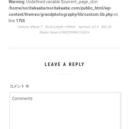
Warning
: Undefined variable $current_page_id in
/home/noritakaabe/noritakaabe.com/public_html/wp-
content/themes/grandphotography/lib/custom.lib.php
on
line
1755
Camera iPhone 7
Focal Length 3.99mm
Aperture ƒ/1.8
ISO 20
Shutter Speed 0.0002289901534234
LEAVE A REPLY
コメント
※