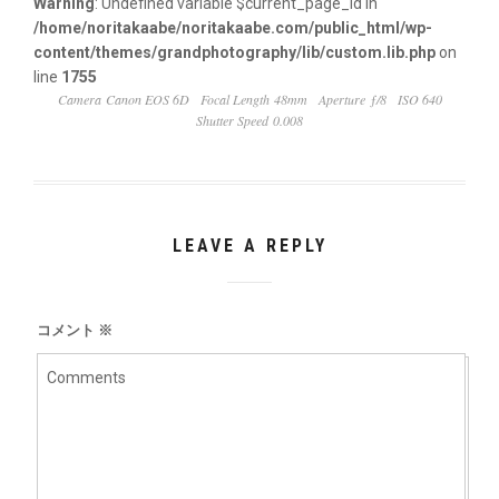
Warning
: Undefined variable $current_page_id in
/home/noritakaabe/noritakaabe.com/public_html/wp-
content/themes/grandphotography/lib/custom.lib.php
on
line
1755
Camera Canon EOS 6D
Focal Length 48mm
Aperture ƒ/8
ISO 640
Shutter Speed 0.008
LEAVE A REPLY
コメント
※