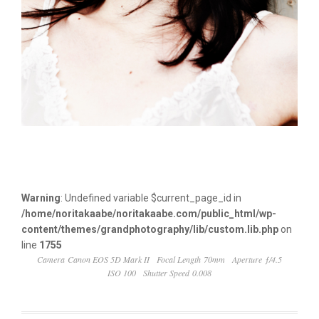
Warning
: Undefined variable $current_page_id in
/home/noritakaabe/noritakaabe.com/public_html/wp-
content/themes/grandphotography/lib/custom.lib.php
on
line
1755
Camera Canon EOS 5D Mark II
Focal Length 70mm
Aperture ƒ/4.5
ISO 100
Shutter Speed 0.008