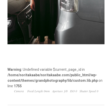
Warning
: Undefined variable $current_page_id in
/home/noritakaabe/noritakaabe.com/public_html/wp-
content/themes/grandphotography/lib/custom.lib.php
on
line
1755
Camera
Focal Length 0mm
Aperture ƒ/0
ISO 0
Shutter Speed 0