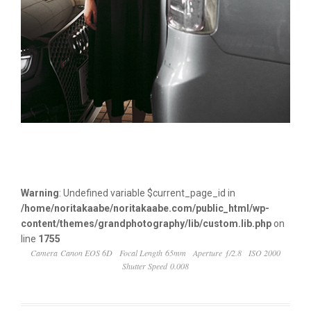
Warning
: Undefined variable $current_page_id in
/home/noritakaabe/noritakaabe.com/public_html/wp-
content/themes/grandphotography/lib/custom.lib.php
on
line
1755
Camera Canon EOS 6D
Focal Length 65mm
Aperture ƒ/2.8
ISO 2000
Shutter Speed 0.008