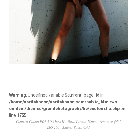
Warning
: Undefined variable $current_page_id in
/home/noritakaabe/noritakaabe.com/public_html/wp-
content/themes/grandphotography/lib/custom.lib.php
on
line
1755
Camera Canon EOS 5D Mark II
Focal Length 70mm
Aperture ƒ/7.1
ISO 100
Shutter Speed 0.01