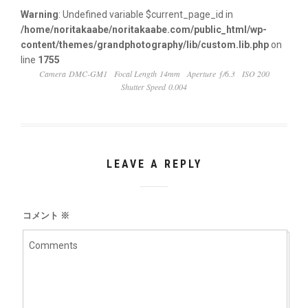
Warning
: Undefined variable $current_page_id in
/home/noritakaabe/noritakaabe.com/public_html/wp-
content/themes/grandphotography/lib/custom.lib.php
on
line
1755
Camera DMC-GM1
Focal Length 14mm
Aperture ƒ/6.3
ISO 200
Shutter Speed 0.004
LEAVE A REPLY
コメント
※