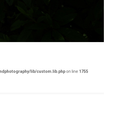
dphotography/lib/custom.lib.php
on line
1755