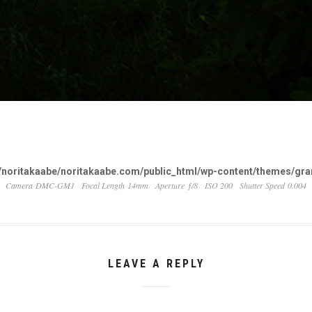
noritakaabe/noritakaabe.com/public_html/wp-content/themes/gran
Camera DMC-GM1
Focal Length 14mm
Aperture ƒ/8
ISO 200
Shutter Speed 0.004
LEAVE A REPLY