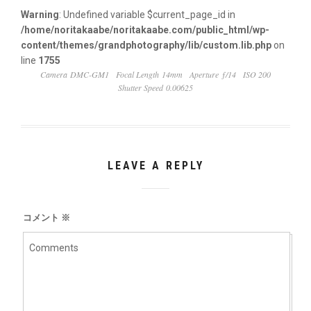
Warning
: Undefined variable $current_page_id in
/home/noritakaabe/noritakaabe.com/public_html/wp-
content/themes/grandphotography/lib/custom.lib.php
on
line
1755
Camera DMC-GM1
Focal Length 14mm
Aperture ƒ/14
ISO 200
Shutter Speed 0.00625
LEAVE A REPLY
コメント
※