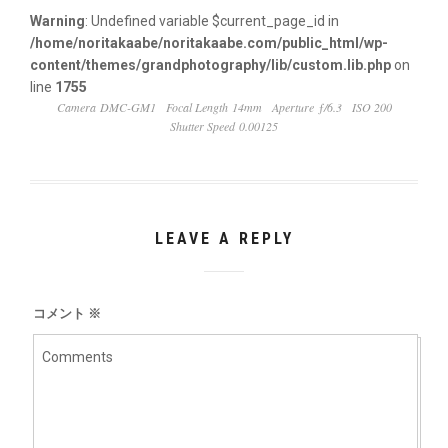
Warning
: Undefined variable $current_page_id in
/home/noritakaabe/noritakaabe.com/public_html/wp-
content/themes/grandphotography/lib/custom.lib.php
on
line
1755
Camera DMC-GM1
Focal Length 14mm
Aperture ƒ/6.3
ISO 200
Shutter Speed 0.00125
LEAVE A REPLY
コメント
※