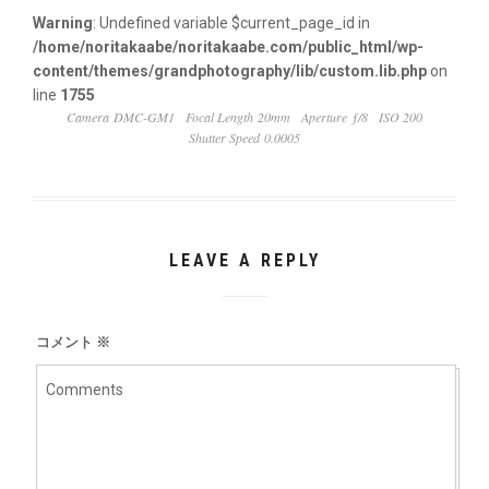
Warning
: Undefined variable $current_page_id in
/home/noritakaabe/noritakaabe.com/public_html/wp-
content/themes/grandphotography/lib/custom.lib.php
on
line
1755
Camera DMC-GM1
Focal Length 20mm
Aperture ƒ/8
ISO 200
Shutter Speed 0.0005
LEAVE A REPLY
コメント
※