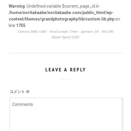
Warning
: Undefined variable $current_page_id in
/home/noritakaabe/noritakaabe.com/public_html/wp-
content/themes/grandphotography/lib/custom.lib.php
on
line
1755
Camera DMC-GM1
Focal Length 17mm
Aperture ƒ/8
ISO 200
Shutter Speed 0.001
LEAVE A REPLY
コメント
※