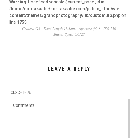
Warning
: Undefined variable $current_page_id in
/home/noritakaabe/noritakaabe.com/public_html/wp-
content/themes/grandphotography/lib/custom.lib.php
on
line
1755
Camera GR
Focal Length 18.3mm
Aperture ƒ/2.8
ISO 250
Shutter Speed 0.0125
LEAVE A REPLY
コメント
※