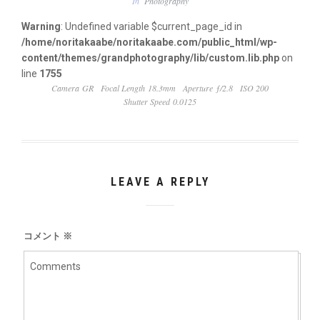
In
Photography
Warning
: Undefined variable $current_page_id in
/home/noritakaabe/noritakaabe.com/public_html/wp-
content/themes/grandphotography/lib/custom.lib.php
on
line
1755
Camera GR
Focal Length 18.3mm
Aperture ƒ/2.8
ISO 200
Shutter Speed 0.0125
LEAVE A REPLY
コメント
※