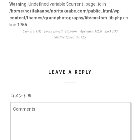
Warning
: Undefined variable $current_page_id in
/home/noritakaabe/noritakaabe.com/public_html/wp-
content/themes/grandphotography/lib/custom.lib.php
on
line
1755
Camera GR
Focal Length 18.3mm
Aperture ƒ/2.8
ISO 100
Shutter Speed 0.0125
LEAVE A REPLY
コメント
※